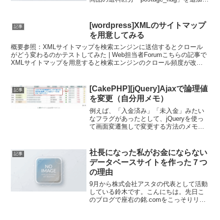
るカスタマイズをしたいと思います。送
料区分は、商品に送料無料（込）のフラ
グを設けるで追加したパラメータです。
[wordpress]XMLのサイトマップ
記事
既存...
を用意してみる
概要参照：XMLサイトマップを検索エンジンに送信するとクロール
がどう変わるのかテストしてみた | Web担当者Forumこちらの記事で
XMLサイトマップを用意すると検索エンジンのクロール頻度が改善
されるということを知ったので、早速やってみま...
[CakePHP][jQuery]Ajaxで論理値
記事
を変更（自分用メモ）
例えば、「入金済み」「未入金」みたい
なフラグがあったとして、jQueryを使っ
て画面変遷無しで変更する方法のメモ。
※あくまで自分用のメモです。読んで頂
いた方に理解できるように書く自信があ
りません。ごめんなさい。やりたいこと
社長になった私がお金にならない
記事
変更操作する一覧形...
データベースサイトを作った７つ
の理由
9月から株式会社アスタの代表として活動
している鈴木です。こんにちは。先日こ
のブログで座右の銘.comをこっそりリリ
ースした話を書きましたが、僕が独立し
てまずやったことが、この時代遅れのデ