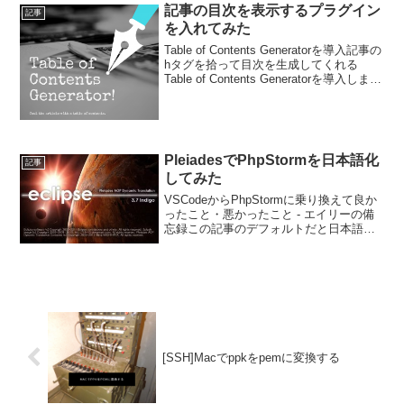
ータベースサイト作りでした。「座右の
記事の目次を表示するプラグイン
記事
銘* ((Goog...
を入れてみた
Table of Contents Generatorを導入記事の
hタグを拾って目次を生成してくれる
Table of Contents Generatorを導入しまし
た。導入方法 Table of Contents
Generator Wo...
PleiadesでPhpStormを日本語化
記事
してみた
VSCodeからPhpStormに乗り換えて良か
ったこと・悪かったこと - エイリーの備
忘録この記事のデフォルトだと日本語に
対応していないという一文を見て
PhpStormって日本語化できるの？と思っ
て調べたところ、Pleiades All ...
[SSH]Macでppkをpemに変換する