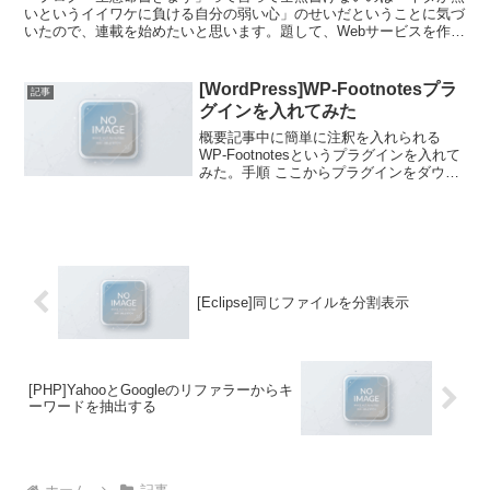
いというイイワケに負ける自分の弱い心」のせいだということに気づ
いたので、連載を始めたいと思います。題して、Webサービスを作ろ
う！【初級編】今回は初級編ということで、ウェブサービ...
[WordPress]WP-Footnotesプラ
記事
グインを入れてみた
概要記事中に簡単に注釈を入れられる
WP-Footnotesというプラグインを入れて
みた。手順 ここからプラグインをダウン
ロード 解凍したものをプラグインフォル
ダに入れて… プラグイン管理ページから
有効にするだけ使い方記事中に「半角ス
ペース(...
[Eclipse]同じファイルを分割表示
[PHP]YahooとGoogleのリファラーからキ
ーワードを抽出する