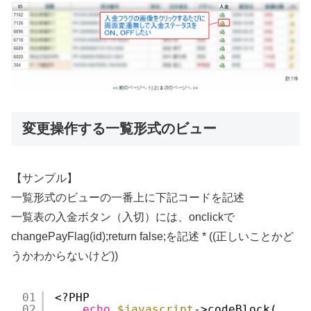
変更操作する一覧形式のビュー
【サンプル】
一覧形式のビューの一番上に下記コードを記述
一覧表の入金ボタン（入切）には、onclickで
changePayFlag(id);return false;を記述 * ((正しいことかど
うかわからないけど))
01
<?PHP
02
echo
$javascript
->codeBlock(