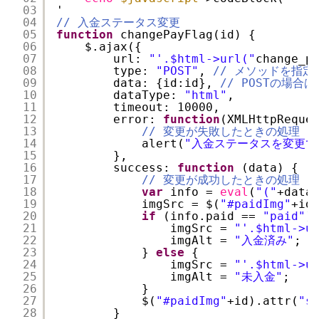
03
'
04
// 入金ステータス変更
05
function
changePayFlag(id) {
06
$.ajax({
07
url: 
"'.$html->url("
change_p
08
type: 
"POST"
, 
// メソッドを指定
09
data: {id:id}, 
// POSTの場
10
dataType: 
"html"
,
11
timeout: 10000,
12
error: 
function
(XMLHttpReque
13
// 変更が失敗したときの処理
14
alert(
"入金ステータスを変更で
15
},
16
success: 
function
(data) {
17
// 変更が成功したときの処理
18
var
info = 
eval
(
"("
+data
19
imgSrc = $(
"#paidImg"
+id
20
if
(info.paid == 
"paid"
)
21
imgSrc = 
"'.$html->u
22
imgAlt = 
"入金済み"
;
23
} 
else
{
24
imgSrc = 
"'.$html->u
25
imgAlt = 
"未入金"
;
26
}
27
$(
"#paidImg"
+id).attr(
"s
28
}