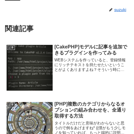
suzuki
関連記事
[CakePHP]モデルに記事を追加で
記事
きるプラグインを作ってみる
WEBシステムを作っていると、登録情報
にリッチテキストを持たせたいというこ
とがよくありますよね？そういう時には
いちいちテーブルにテキストのフィール
ドを作って、入力フォームにwisiwygを入
れたりしていたのですが、これを汎用化
できたら結構便...
[PHP]複数のカテゴリからなるオ
記事
プションの組み合わせを、全通り
取得する方法
タイトルだけだと意味がわからないと思
うので例をあげますね* ((僕がもう少しモ
ノを知っていれば、もっと端的に説明で