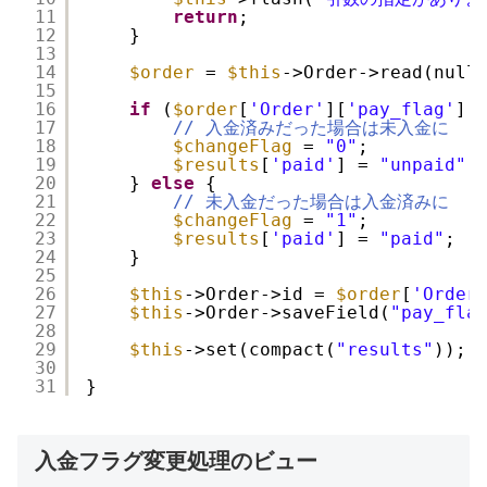
11
return
;
12
}
13
14
$order
= 
$this
->Order->read(null
15
16
if
(
$order
[
'Order'
][
'pay_flag'
] 
17
// 入金済みだった場合は未入金に
18
$changeFlag
= 
"0"
;
19
$results
[
'paid'
] = 
"unpaid"
;
20
} 
else
{
21
// 未入金だった場合は入金済みに
22
$changeFlag
= 
"1"
;
23
$results
[
'paid'
] = 
"paid"
;
24
}
25
26
$this
->Order->id = 
$order
[
'Order
27
$this
->Order->saveField(
"pay_fla
28
29
$this
->set(compact(
"results"
)); 
30
31
}
入金フラグ変更処理のビュー