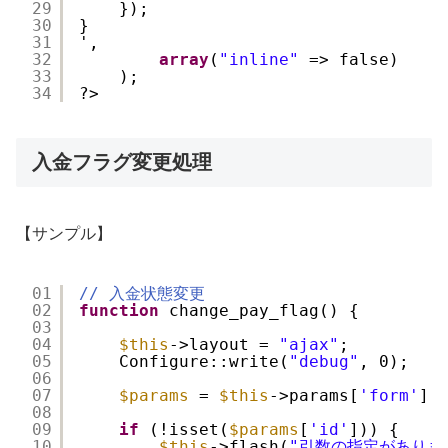
29
});
30
}
31
',
32
array
(
"inline"
=> false)
33
);
34
?>
入金フラグ変更処理
【サンプル】
01
// 入金状態変更
02
function
change_pay_flag() {
03
04
$this
->layout = 
"ajax"
;
05
Configure::write(
"debug"
, 0);
06
07
$params
= 
$this
->params[
'form'
];
08
09
if
(!isset(
$params
[
'id'
])) {
10
$this
->flash(
"引数の指定がありま