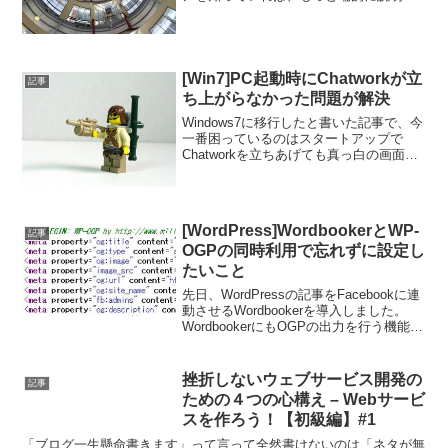
きるのかもしれませんが、数学？とか理
系の話が大嫌いだったのでうまく説明で
きません。ご勘弁を。)) 。「カテゴリ」
と「オプション...
[Win7]PC起動時にChatworkが立
記事
ち上がらなかった問題が解決
Windows7に移行したと書いた記事で、今
一番困っているのはスタートアップで
Chatworkを立ちあげても真っ白の画面が
開いてしまうというものでしたが、試行
錯誤の結果解決したのでメモ。多分スタ
ートアップに入れると起動のタイミング
が早すぎる...
[WordPress]WordbookerとWP-
記事
OGPの同時利用で忘れずに設定し
たいこと
先日、WordPressの記事をFacebookに連
動させるWordbookerを導入しました。
WordbookerにもOGPの出力を行う機能が
あるのですが、og:imageを記事中の画像
から拾ってくれないことがたびたびあ
り、困っていました...
挫折しないウェブサービス開発の
記事
ための４つの心構え – Webサービ
スを作ろう！【初級編】#1
「ブログ一生懸命書きます」って言って全然書けないのは「ネタが無