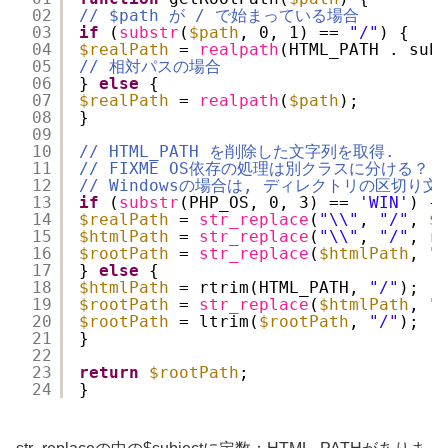
02
// $path が / で始まっている場合
03
if
(
substr
(
$path
, 0, 1) == 
"/"
) {
04
$realPath
= 
realpath
(HTML_PATH . sub
05
// 相対パスの場合
06
} 
else
{
07
$realPath
= 
realpath
(
$path
);
08
}
09
10
// HTML_PATH を削除した文字列を取得.
11
// FIXME OS依存の処理は別クラスに分ける？
12
// Windowsの場合は, ディレクトリの区切り
13
if
(
substr
(PHP_OS, 0, 3) == 
'WIN'
) {
14
$realPath
= 
str_replace
(
"\\"
, 
"/"
, 
$
15
$htmlPath
= 
str_replace
(
"\\"
, 
"/"
, r
16
$rootPath
= 
str_replace
(
$htmlPath
, 
"
17
} 
else
{
18
$htmlPath
= rtrim(HTML_PATH, 
"/"
);
19
$rootPath
= 
str_replace
(
$htmlPath
, 
"
20
$rootPath
= ltrim(
$rootPath
, 
"/"
);
21
}
22
23
return
$rootPath
;
24
}