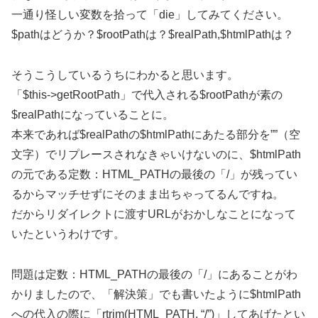
一通り怪しい変数を拾って「die」してみてください。
$pathはどうか？$rootPathは？$realPath,$htmlPathは？
そうこうしているうちにわかると思います。
「$this->getRootPath」で代入される$rootPathが素の
$realPathになっていることに。
本来であれば$realPathの$htmlPathにあたる部分を””（空
文字）でリプレースされなきゃいけないのに、$htmlPath
の元である定数：HTML_PATHの最後の「/」が残ってい
るからマッチせずにそのまま出ちゃってるんですね。
だからリダイレクトに渡すURLがおかしなことになって
いたというわけです。
問題は定数：HTML_PATHの最後の「/」にあることがわ
かりましたので、「解決策」でも書いたように$htmlPath
への代入の際に「rtrim(HTML_PATH, “/”)」してあげたとい