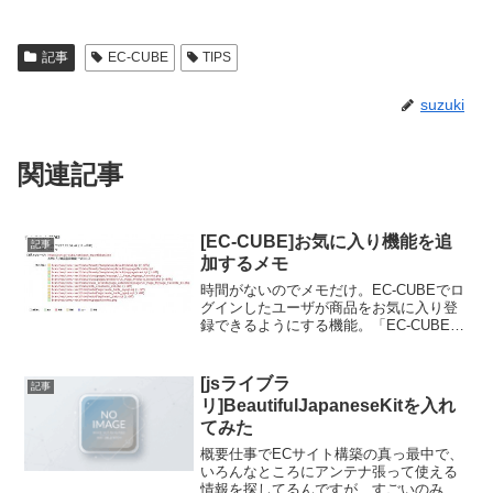
記事
EC-CUBE
TIPS
suzuki
関連記事
[EC-CUBE]お気に入り機能を追
記事
加するメモ
時間がないのでメモだけ。EC-CUBEでロ
グインしたユーザが商品をお気に入り登
録できるようにする機能。「EC-CUBEの
学校」でも使われている機能です。導入
の参考になるのはチェンジセット 17162 -
EC-CUBE Trac - Tra...
[jsライブラ
記事
リ]BeautifulJapaneseKitを入れ
てみた
概要仕事でECサイト構築の真っ最中で、
いろんなところにアンテナ張って使える
情報を探してるんですが、すごいのみつ