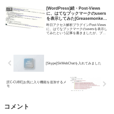
appControllerでuses指定して$this-
>Mod...
[WordPress]続・Post-Views
記事
に、はてなブックマークのusers
を表示してみた[Greasemonkey
版]
昨日アクセス解析プラグインPost-Views
に、はてなブックマークのusersを表示し
てみたという記事を書きましたが、プラ
グイン編集をせずにGreasemonkeyのス
クリプトではてなブックマークのusersを
表示できるようにしてみました...
[Skype]SkWebChatを入れてみました
[EC-CUBE]お気に入り機能を追加するメ
モ
コメント