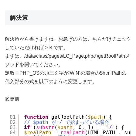
解決策
解決策から書きますね。お急ぎの方はこちらだけチェック
していただければＯＫです。
まずは、/data/class/pages/LC_Page.phpのgetRootPathメ
ソッドを開いてください。
定数：PHP_OSの頭三文字が’WIN’の場合の$htmlPathの
代入部分の式を以下のように変更します。
変更前
01
function
getRootPath(
$path
) {
02
// $path が / で始まっている場合
03
if
(
substr
(
$path
, 0, 1) == 
"/"
) {
04
$realPath
= 
realpath
(HTML_PATH . sub