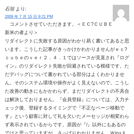
石垣
より:
2009 年 7 月 15 日 9:21 PM
コメントさせていただきます。＜ＥＣ?ＣＵＢＥ
新米の者より＞
リダイレクトに失敗する原因がわかり易く書いてあると思
います。こうした記事がきっかけかわかりませんがｅｃ?
ｃｕｂｅのｖｅｒ２．４．１ではソースが見直され『ログ
イン』のリダイレクト失敗が回避されている模様です。た
だデバッグについて書かれている部分はよくわかりませ
ん。そのシステム環境や操作がよく見えないので。こうし
た改善の動きにもかかわらず、まだリダイレクトの不具合
は解決しておりません。『会員登録』については、入力チ
ェック後、登録するタイミングで『不正なページ移動で
す』という顧客に対して礼を欠いたメーセッジが相変わら
ず表示されているからです。原因が『/』以外にもあるの
ではと思っていますが、さっぱりわかりません。Ｗin+Ｘ