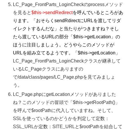
LC_Page_FrontParts_LoginCheckのprocessメソッド
を見ると
$this->sendRedirect
を呼んでいるところがあ
ります。「おそらくsendRdirectにURLを渡してリダ
イレクトするんだな」と当たりがつきますね？そし
たら渡しているURLの部分「$this->getLocation」の
ほうに注目しましょう。どうやらこのメソッドが
URLを組み立てるようです。
「$this->getLocation」
LC_Page_FrontParts_LoginCheckクラスが継承して
いるLC_Pageクラスにありますの
で/data/class/pages/LC_Page.phpを見てみましょ
う。
LC_Page.phpにgetLocationメソッドがありました
ね？このメソッドの冒頭で「$this->getRootPath()」
を呼んで$rootPathに代入していますね。そして、
SSLを使っているのかどうかを判定して定数：
SSL_URLか定数：SITE_URLと$rootPathを結合して