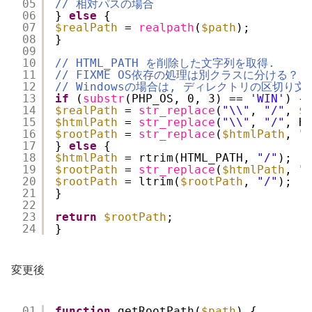
05
// 相対パスの場合
06
} 
else
{
07
$realPath
= 
realpath
(
$path
);
08
}
09
10
// HTML_PATH を削除した文字列を取得.
11
// FIXME OS依存の処理は別クラスに分ける？
12
// Windowsの場合は, ディレクトリの区切り
13
if
(
substr
(PHP_OS, 0, 3) == 
'WIN'
) {
14
$realPath
= 
str_replace
(
"\\"
, 
"/"
, 
$
15
$htmlPath
= 
str_replace
(
"\\"
, 
"/"
, H
16
$rootPath
= 
str_replace
(
$htmlPath
, 
"
17
} 
else
{
18
$htmlPath
= rtrim(HTML_PATH, 
"/"
);
19
$rootPath
= 
str_replace
(
$htmlPath
, 
"
20
$rootPath
= ltrim(
$rootPath
, 
"/"
);
21
}
22
23
return
$rootPath
;
24
}
変更後
01
function
getRootPath(
$path
) {