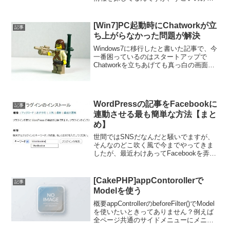
けました。配布元：アイデアマンズ株式
会社BeautifulJapaneseKitフラッシュのテ
キストボックスを使って指定したフォ
[Win7]PC起動時にChatworkが立
記事
ン...
ち上がらなかった問題が解決
Windows7に移行したと書いた記事で、今
一番困っているのはスタートアップで
Chatworkを立ちあげても真っ白の画面が
開いてしまうというものでしたが、試行
錯誤の結果解決したのでメモ。多分スタ
ートアップに入れると起動のタイミング
が早すぎる...
WordPressの記事をFacebookに
記事
連動させる最も簡単な方法【まと
め】
世間ではSNSだなんだと騒いでますが、
そんなのどこ吹く風で今までやってきま
したが、最近わけあってFacebookを弄っ
てます* ((理由はあとがきに)) 。とはいえ
Facebookの友達はまだゼロｗSNSのキモ
であるところの人とのコミュニケ...
[CakePHP]appContorollerで
記事
Modelを使う
概要appControllerのbeforeFilter()でModel
を使いたいときってありません？例えば
全ページ共通のサイドメニューにメニュ
ー項目を呼び出すときとか。単純に