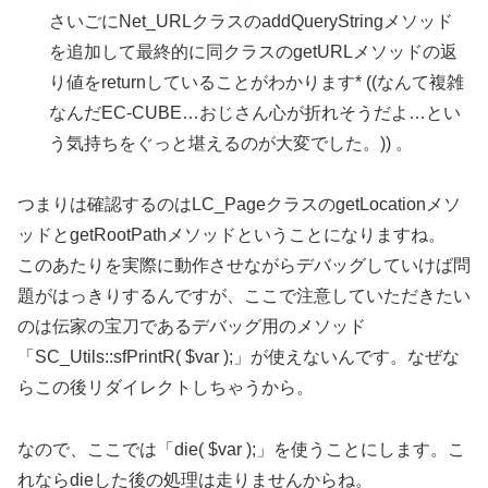
さいごにNet_URLクラスのaddQueryStringメソッド
を追加して最終的に同クラスのgetURLメソッドの返
り値をreturnしていることがわかります* ((なんて複雑
なんだEC-CUBE…おじさん心が折れそうだよ…とい
う気持ちをぐっと堪えるのが大変でした。)) 。
つまりは確認するのはLC_PageクラスのgetLocationメソ
ッドとgetRootPathメソッドということになりますね。
このあたりを実際に動作させながらデバッグしていけば問
題がはっきりするんですが、ここで注意していただきたい
のは伝家の宝刀であるデバッグ用のメソッド
「SC_Utils::sfPrintR( $var );」が使えないんです。なぜな
らこの後リダイレクトしちゃうから。
なので、ここでは「die( $var );」を使うことにします。こ
れならdieした後の処理は走りませんからね。