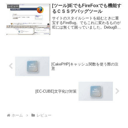
[ツール]IEでもFireFoxでも機能す
レビュー
るＣＳＳデバッグツール
サイトのスタイルシートを組むときに重
宝するFireBug。でもこれに変わるものが
IEには無くて困っていました。DebugBar
というツールを入れてはいるのですが、
これがいかんせん使いにくい。FireBugで
あれば「調査」ボタンをクリックすれ...
[CakePHP]キャッシュ関数を使う際の注
意
[EC-CUBE]文字化け対策
ホーム
レビュー