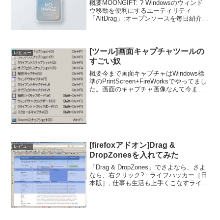
概要MOONGIFT: ? Windowsのウィンド
ウ移動を便利にするユーティリティ
「AltDrag」:オープンソースを毎日紹介さ
んで拝見したAltDragがとてもよさそうな
ので入れてみました。ファイルはこちら
からダウンロードできます。イン...
[ツール]画面キャプチャツールの
レビュー
すごい奴
概要今まで画面キャプチャはWindows標
準のPrintScreen+FireWorksでやってまし
た。画面のキャプチャ画像なんて今まで
まず使うことが無かったのでこれでよか
ったのですが、最近は「ブログでここに
画像をいれたらわかりやすそうだけ...
[firefoxアドオン]Drag &
レビュー
DropZonesを入れてみた
「Drag & DropZones」でさよなら、さよ
なら、右クリック? : ライフハッカー［日
本版］, 仕事も生活も上手くこなすライフ
ハック情報満載のブログ・メディアで紹
介されていたDrag & DropZones。「頻繁
に行う作業のほとん...