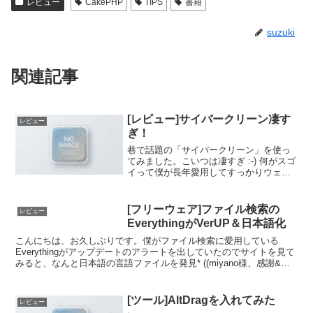
レビュー
CakePHP
TIPS
書籍
suzuki
関連記事
[レビュー]サイバークリーン凄す
レビュー
ぎ！
巷で話題の「サイバークリーン」を使っ
てみました。こいつは凄すぎ :-) 何がスゴ
イって僕が長年愛用してすっかりウェザ
リングの効いたキーボードが新品同様☆
キーボードに生まれ変わるほどスゴイ！
使用前の写真とっときゃよかった。愛用
[フリーウェア]ファイル検索の
レビュー
の東芝製ＨＤＤレ...
EverythingがVerUP＆日本語化
こんにちは、お久しぶりです。僕がファイル検索に愛用している
Everythingがアップデートのアラートを出していたのでサイトを見て
みると、なんと日本語の言語ファイルを発見* ((miyano様、感謝&リ
スペクト！)) 。早速ダウンロードして...
[ツール]AltDragを入れてみた
レビュー