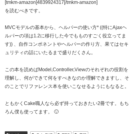
[tmkm-amazon]4839924317[/tmkm-amazon]
を読むべきです。
MVCモデルの基本から、ヘルパーの使い方* ((特にAjaxヘ
ルパーの項は1.2に移行した今でもものすごく役立ってま
す)) 、自作コンポネントやヘルパーの作り方、果てはセキ
ュリティの話にいたるまで盛りだくさん。
この本を読めばModel,Controller,Viewのそれぞれの役割を
理解し、何ができて何をすべきなのか理解できますし、そ
のことでリファレンス本を使いこなせるようにもなると。
ともかくCake職人なら必ず持っておきたい2冊です。もち
ろん僕も使ってます。 🙂