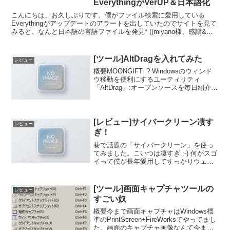
EverythingがVerUP＆日本語化
こんにちは、お久しぶりです。僕がファイル検索に愛用している
Everythingがアップデートのアラートを出していたのでサイトを見て
みると、なんと日本語の言語ファイルを発見* ((miyano様、感謝&リ
スペクト！)) 。早速ダウンロードして...
[ツール]AltDragを入れてみた
レビュー
概要MOONGIFT: ? Windowsのウィンド
ウ移動を便利にするユーティリティ
「AltDrag」:オープンソースを毎日紹介さ
んで拝見したAltDragがとてもよさそうな
ので入れてみました。ファイルはこちら
からダウンロードできます。イン...
[レビュー]サイバークリーン凄す
レビュー
ぎ！
巷で話題の「サイバークリーン」を使っ
てみました。こいつは凄すぎ :-) 何がスゴ
イって僕が長年愛用してすっかりウェザ
リングの効いたキーボードが新品同様☆
キーボードに生まれ変わるほどスゴイ！
使用前の写真とっときゃよかった。愛用
[ツール]画面キャプチャツールの
レビュー
の東芝製ＨＤＤレ...
すごい奴
概要今まで画面キャプチャはWindows標
準のPrintScreen+FireWorksでやってまし
た。画面のキャプチャ画像なんて今まで