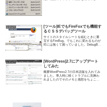
まず使うことが無かったのでこれでよか
ったのですが、最近は「ブログでここに
画像をいれたらわかりやすそうだけ...
[ツール]IEでもFireFoxでも機能す
レビュー
るＣＳＳデバッグツール
サイトのスタイルシートを組むときに重
宝するFireBug。でもこれに変わるものが
IEには無くて困っていました。DebugBar
というツールを入れてはいるのですが、
これがいかんせん使いにくい。FireBugで
あれば「調査」ボタンをクリックすれ...
[WordPress]2.7にアップデート
レビュー
してみた
概要WordPress2.7の日本語版を入れてみ
ました。導入時に軽くトラブルに見舞わ
れましたのでそのメモと感想をちょこち
ょこ。とりあえず手順だけまとめると
WordPress | 日本語から2.7をDL データベ
ースのバックアップ サーバの...