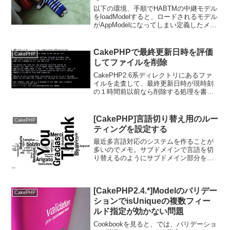
以下の環境、手順でHABTMの中継モデル
をloadModelすると、ロードされるモデル
がAppModelになってしまい定義したメソ
ッドが実行できない問題があったためメ
モしておきます。 CakePHP 2.8.0
CakePHPのモデル No...
CakePHPで最終更新日時を評価
CakePHP
してファイルを削除
CakePHP2.6系ディレクトリにあるファ
イルを走査して、最終更新日時が現時刻
の１時間前以前なら削除する処理を書き
ました。HogeController.php参考： Folder
& File ? CakePHP Cookbook 2.x...
[CakePHP]言語切り替え用のルー
CakePHP
ティングを設定する
最近多言語対応のシステムを作ることが
多いのでメモ。サブドメインで言語を切
り替えるのようにサブドメイン部分を言
語コードとして利用する場合は、
AppControllerのbeforeFilterなどでサブデ
ィレクトリで言語を切り替えるのように
[CakePHP2.4.*]Modelのバリデー
サ...
CakePHP
ションでisUniqueの複数フィー
ルド指定が効かない問題
Cookbookを見ると、では、バリデーショ