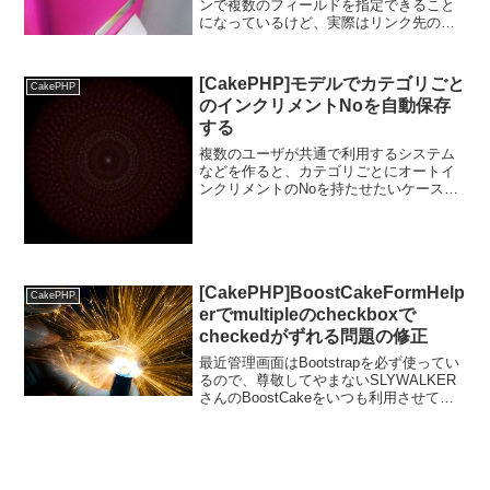
ンで複数のフィールドを指定できること
になっているけど、実際はリンク先の例
だとemailのisUniqueしか効かない。調べ
たら、CakePHP2.5.6以前はバグで動作し
ないみたい。Fix Mod...
[CakePHP]モデルでカテゴリごと
CakePHP
のインクリメントNoを自動保存
する
複数のユーザが共通で利用するシステム
などを作ると、カテゴリごとにオートイ
ンクリメントのNoを持たせたいケースが
よくあります。例えば、店舗ごとの顧客
に対して１番から採番する顧客Noをもた
せるといったケースです。こういう時は
Modelのbefo...
[CakePHP]BoostCakeFormHelp
CakePHP
erでmultipleのcheckboxで
checkedがずれる問題の修正
最近管理画面はBootstrapを必ず使ってい
るので、尊敬してやまないSLYWALKER
さんのBoostCakeをいつも利用させて頂
いています。BoostCakeのお陰で、ビュ
ーのForm作りが３倍楽になるのですが、
ひとつだけ困ったことがあ...