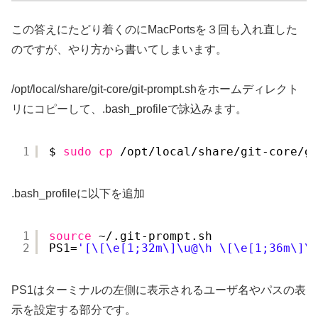
この答えにたどり着くのにMacPortsを３回も入れ直した
のですが、やり方から書いてしまいます。
/opt/local/share/git-core/git-prompt.shをホームディレクト
リにコピーして、.bash_profileで詠込みます。
1
$ 
sudo
cp
/opt/local/share/git-core/g
.bash_profileに以下を追加
1
source
~/.git-prompt.sh
2
PS1=
'[\[\e[1;32m\]\u@\h \[\e[1;36m\]\
PS1はターミナルの左側に表示されるユーザ名やパスの表
示を設定する部分です。