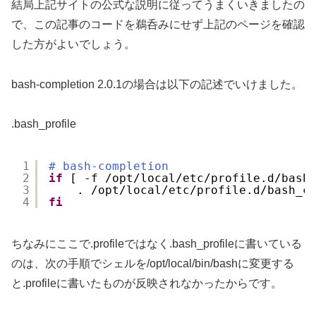
結局上記サイトの公式な説明に従ってうまくいきましたの
で、この記事のコードを鵜呑みにせず上記のページを確認
した方がよいでしょう。
bash-completion 2.0.1の場合は以下の記述でいけました。
.bash_profile
1
# bash-completion
2
if
[ -f 
/opt/local/etc/profile
.d
/bash
3
. 
/opt/local/etc/profile
.d
/bash_c
4
fi
ちなみにここで.profileではなく.bash_profileに書いている
のは、次の手順でシェルを/opt/local/bin/bashに変更する
と.profileに書いたものが反映されなかったからです。