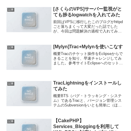
きちゃったので直した。ちなみに文字化
けするのはリポジトリブラウザのdiffの全
[さくらのVPS]サーバー監視がと
記事
角...
ても捗るlogwatchを入れてみた
前回はVPSに移行したこのブログがhttpd
ごと落ちまくって大変だった話でした
が、今回は問題解決の過程で入れてみた
logwatchのお話です。※サーバはさくら
のVPS 512で、OSはCentOS5.6です。
logwatchとは、サーバのロ...
[Mylyn]Trac+Mylynを使いこなす
記事
概要Tracのチケット操作をEclipseからで
きることを知り、早速チャレンジしてみ
ました。参考サイトEclipseへのセットア
ップはここを参考にすれば問題ないと思
います。Mylyn＆Tracでリズムに乗ってタ
スクを大掃除♪ (1/4) -...
TracLightningをインストールし
記事
てみた
概要BTS（バグ・トラッキング・システ
ム）であるTracと、バージョン管理シス
テムのSubversionをいとも簡単に（ほぼ
クリックのみ）windows環境にインスト
ールしてくれるTracLightningをローカル
の開発環境にインストール...
【CakePHP】
記事
Services_Bloggingを利用して