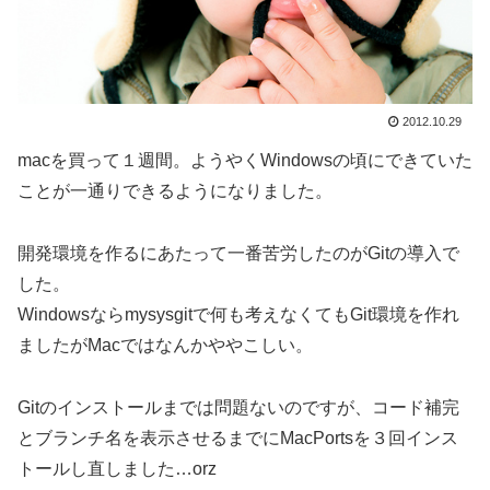
2012.10.29
macを買って１週間。ようやくWindowsの頃にできていた
ことが一通りできるようになりました。
開発環境を作るにあたって一番苦労したのがGitの導入で
した。
Windowsならmysysgitで何も考えなくてもGit環境を作れ
ましたがMacではなんかややこしい。
Gitのインストールまでは問題ないのですが、コード補完
とブランチ名を表示させるまでにMacPortsを３回インス
トールし直しました…orz