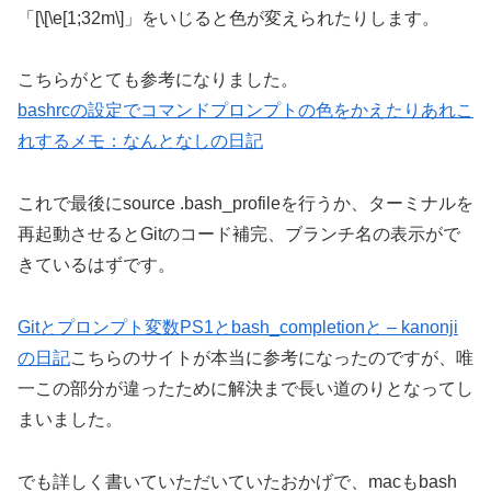
「[\[\e[1;32m\]」をいじると色が変えられたりします。
こちらがとても参考になりました。
bashrcの設定でコマンドプロンプトの色をかえたりあれこ
れするメモ：なんとなしの日記
これで最後にsource .bash_profileを行うか、ターミナルを
再起動させるとGitのコード補完、ブランチ名の表示がで
きているはずです。
Gitとプロンプト変数PS1とbash_completionと – kanonji
の日記
こちらのサイトが本当に参考になったのですが、唯
一この部分が違ったために解決まで長い道のりとなってし
まいました。
でも詳しく書いていただいていたおかげで、macもbash