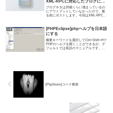
XML-RPCに対応したブログに記
事を投稿する
ブログネタは20個くらい溜まっているの
にアウトプットしていなかったので、腐
る前にポストします。今回はXML-RPCで
更新できるブログをPEARの
Services_Bloggingを利用して更新する
Tipsです。CakePHP1.3系、PEA...
[PHPEclipse]phpヘルプを日本語
記事
にする
概要キーワードを選択してCtrl+Shift+Hで
PHPのヘルプを開くことができるが、デ
フォルトでは英語のマニュアルです。英
語アレルギーかつ物覚えが悪くてヘルプ
に頼りきりだったわたくしとしまして
は、これを日本語にできないとPHPの開
発環境と...
[PhpStorm]コード整形