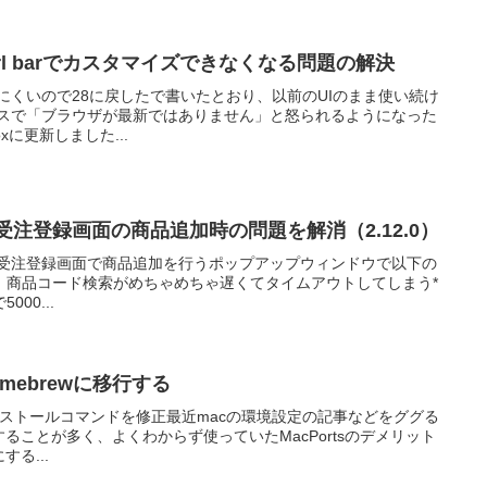
on in url barでカスタマイズできなくなる問題の解決
ほど使いにくいので28に戻したで書いたとおり、以前のUIのまま使い続け
ービスで「ブラウザが最新ではありません」と怒られるようになった
xに更新しました...
理＞受注登録画面の商品追加時の問題を解消（2.12.0）
注管理＞受注登録画面で商品追加を行うポップアップウィンドウで以下の
．商品コード検索がめちゃめちゃ遅くてタイムアウトしてしまう*
5000...
Homebrewに移行する
rewのインストールコマンドを修正最近macの環境設定の記事などをググる
トすることが多く、よくわからず使っていたMacPortsのデメリット
する...