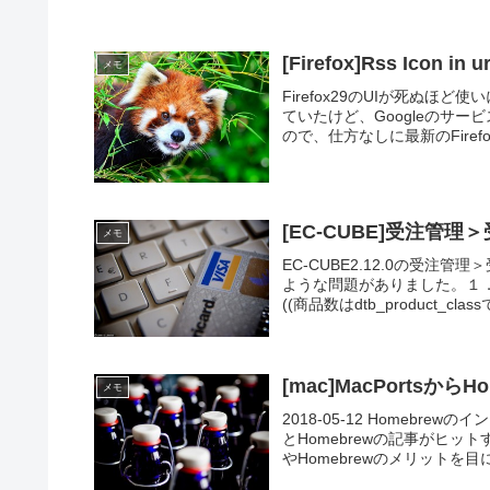
[Firefox]Rss Ic
メモ
Firefox29のUIが死ぬ
ていたけど、Googleのサ
ので、仕方なしに最新のFirefo
[EC-CUBE]受注管
メモ
EC-CUBE2.12.0の受
ような問題がありました。１
((商品数はdtb_product_classで
[mac]MacPortsから
メモ
2018-05-12 Homeb
とHomebrewの記事がヒッ
やHomebrewのメリットを目に