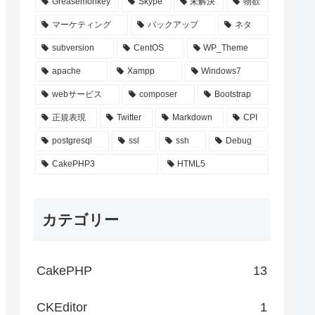
Greasemonkey
Skype
未解決
物欲
マーケティング
バックアップ
ネタ
subversion
CentOS
WP_Theme
apache
Xampp
Windows7
webサービス
composer
Bootstrap
正規表現
Twitter
Markdown
CPI
postgresql
ssl
ssh
Debug
CakePHP3
HTML5
カテゴリー
CakePHP
13
CKEditor
1