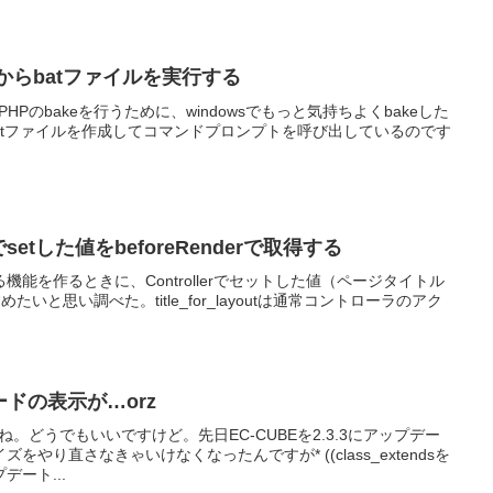
tormからbatファイルを実行する
ePHPのbakeを行うために、windowsでもっと気持ちよくbakeした
yのようなbatファイルを作成してコマンドプロンプトを呼び出しているのです
lerでsetした値をbeforeRenderで取得する
能を作るときに、Controllerでセットした値（ページタイトル
ログに含めたいと思い調べた。title_for_layoutは通常コントローラのアク
コードの表示が…orz
たね。どうでもいいですけど。先日EC-CUBEを2.3.3にアップデー
やり直さなきゃいけなくなったんですが* ((class_extendsを
ート...