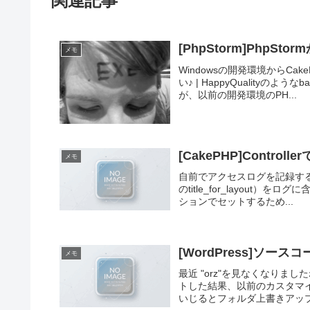
関連記事
[PhpStorm]PhpS
メモ
Windowsの開発環境からCak
い♪ | HappyQualit
が、以前の開発環境のPH...
[CakePHP]Control
メモ
自前でアクセスログを記録する機
のtitle_for_layout）を
ションでセットするため...
[WordPress]ソース
メモ
最近 "orz"を見なくなりまし
トした結果、以前のカスタマイズを
いじるとフォルダ上書きアップデ