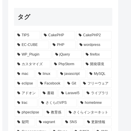
タグ
TIPS
CakePHP
CakePHP2
EC-CUBE
PHP
wordpress
WP_Plugin
jQuery
firefox
カスタマイズ
PhpStorm
開発環境
mac
linux
javascript
MySQL
eclipse
Facebook
Git
フリーウェア
アドオン
書籍
Laravel5
ライブラリ
trac
さくらのVPS
homebrew
phpeclipse
教育係
さくらインターネット
疑問
vagrant
SNS
更新情報