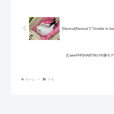
[Navicat]Navicatで”Unabl
[CakePHP]HABTMの中継モデ
ホーム
メモ