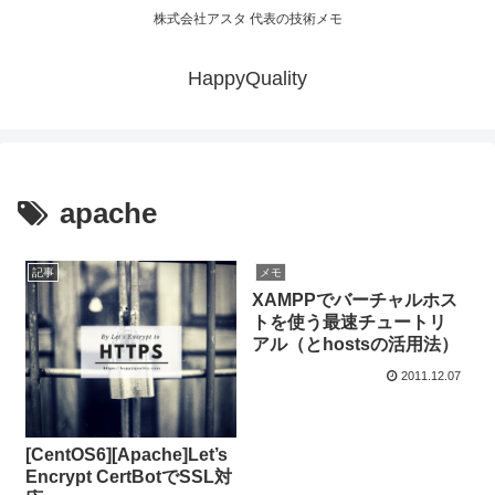
株式会社アスタ 代表の技術メモ
HappyQuality
apache
記事
メモ
XAMPPでバーチャルホス
トを使う最速チュートリ
アル（とhostsの活用法）
2011.12.07
[CentOS6][Apache]Let’s
Encrypt CertBotでSSL対