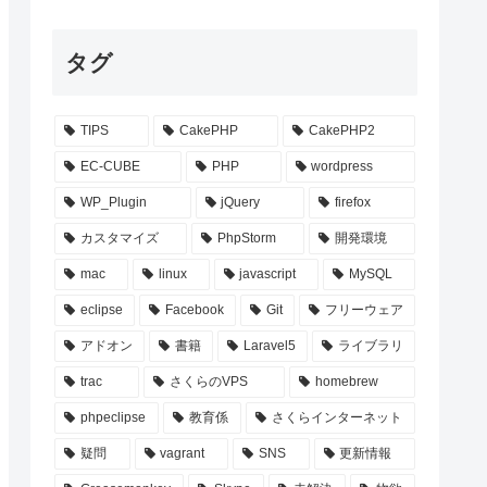
タグ
TIPS
CakePHP
CakePHP2
EC-CUBE
PHP
wordpress
WP_Plugin
jQuery
firefox
カスタマイズ
PhpStorm
開発環境
mac
linux
javascript
MySQL
eclipse
Facebook
Git
フリーウェア
アドオン
書籍
Laravel5
ライブラリ
trac
さくらのVPS
homebrew
phpeclipse
教育係
さくらインターネット
疑問
vagrant
SNS
更新情報