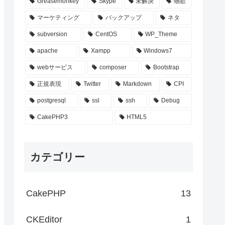
Greasemonkey
Skype
未解決
物欲
マーケティング
バックアップ
ネタ
subversion
CentOS
WP_Theme
apache
Xampp
Windows7
webサービス
composer
Bootstrap
正規表現
Twitter
Markdown
CPI
postgresql
ssl
ssh
Debug
CakePHP3
HTML5
カテゴリー
CakePHP
13
CKEditor
1