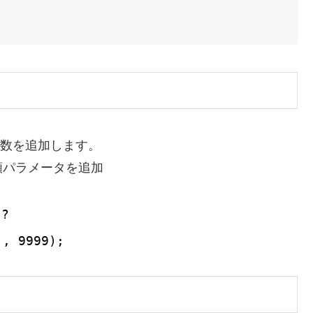
メータの定数を追加します。
額パラメータを追加
?
'
, 9999);