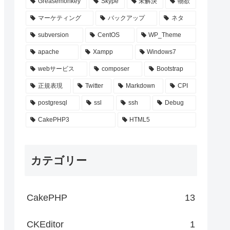
Greasemonkey
Skype
未解決
物欲
マーケティング
バックアップ
ネタ
'商品通常価格加算金額'
);
subversion
CentOS
WP_Theme
apache
Xampp
Windows7
webサービス
composer
Bootstrap
正規表現
Twitter
Markdown
CPI
postgresql
ssl
ssh
Debug
CakePHP3
HTML5
カテゴリー
CakePHP
13
CKEditor
1