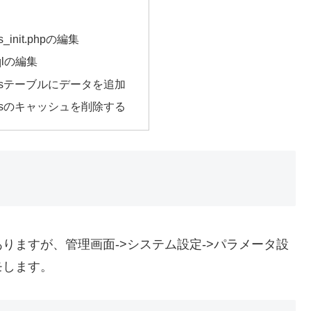
ts_init.phpの編集
.sqlの編集
tantsテーブルにデータを追加
tantsのキャッシュを削除する
りますが、管理画面->システム設定->パラメータ設
モします。