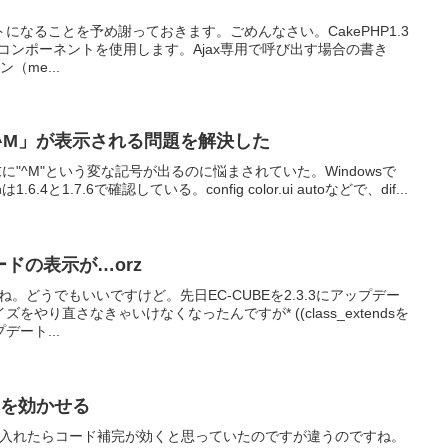
になることを予め謝っておきます。ごめんなさい。CakePHP1.3
dlerコンポーネントを使用します。Ajax専用で呼び出す場合の書き
ン（me...
行末に「^M」が表示される問題を解決した
て行末に"^M"という変な記号が出るのに悩まされていた。Windowsで
1.6.4と1.7.6で確認している。config color.ui autoなどで、dif...
コードの表示が…orz
たね。どうでもいいですけど。先日EC-CUBEを2.3.3にアップデー
やり直さなきゃいけなくなったんですが* ((class_extendsを
ート...
ド補完を効かせる
 Pluginを入れたらコード補完が効くと思っていたのですが違うのですね。