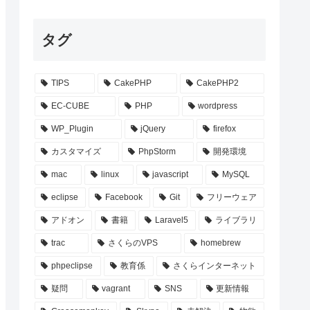
タグ
TIPS
CakePHP
CakePHP2
EC-CUBE
PHP
wordpress
WP_Plugin
jQuery
firefox
'商品通常価格加算金額'
);
カスタマイズ
PhpStorm
開発環境
mac
linux
javascript
MySQL
eclipse
Facebook
Git
フリーウェア
アドオン
書籍
Laravel5
ライブラリ
trac
さくらのVPS
homebrew
phpeclipse
教育係
さくらインターネット
疑問
vagrant
SNS
更新情報