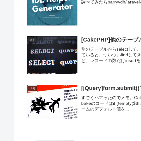
調べてみたらbarryvdh/laravel
[CakePHP]他のテーブ
メモ
別のテーブルからselectして
ていると、ついついfindし
と、レコードの数だけinsertを
[jQuery]form.subm
メモ
すごくハマったのでメモ。Ca
bakeのコードはif (!empty(
ームのデフォルト値を...