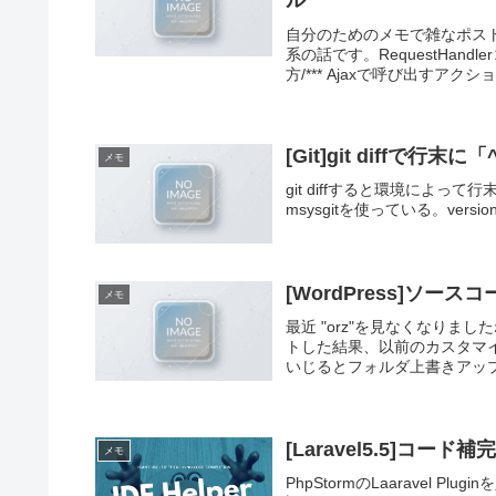
ル
自分のためのメモで雑なポスト
系の話です。RequestHan
方/*** Ajaxで呼び出すアクショ
[Git]git diffで
メモ
git diffすると環境によっ
msysgitを使っている。versionは
[WordPress]ソース
メモ
最近 "orz"を見なくなりまし
トした結果、以前のカスタマイズを
いじるとフォルダ上書きアップデ
[Laravel5.5]コー
メモ
PhpStormのLaaravel