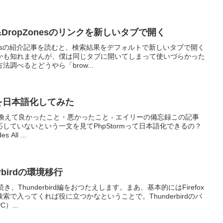
rag&DropZonesのリンクを新しいタブで開く
Zonesの紹介記事を読むと、検索結果をデフォルトで新しいタブで開く
かも知れませんが、僕は同じタブに開いてしまって使いづらかった
調べるとどうやら「brow...
ormを日本語化してみた
に乗り換えて良かったこと・悪かったこと - エイリーの備忘録この記事
していないという一文を見てPhpStormって日本語化できるの？
ll ...
rbirdの環境移行
続き、Thunderbird編をおつたえします。まあ、基本的にはFirefox
で入ってくれば役に立つかなということで。Thunderbirdのバ
）...