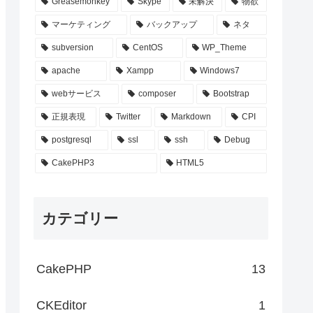
Greasemonkey
Skype
未解決
物欲
マーケティング
バックアップ
ネタ
subversion
CentOS
WP_Theme
apache
Xampp
Windows7
webサービス
composer
Bootstrap
正規表現
Twitter
Markdown
CPI
postgresql
ssl
ssh
Debug
CakePHP3
HTML5
カテゴリー
CakePHP
13
CKEditor
1