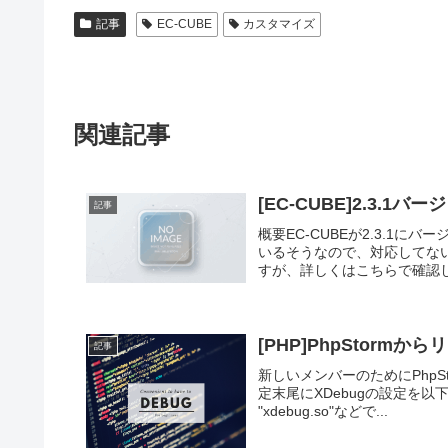
記事
EC-CUBE
カスタマイズ
関連記事
[EC-CUBE]2.3.1バ
記事
概要EC-CUBEが2.3.1
いるそうなので、対応してな
すが、詳しくはこちらで確認して
[PHP]PhpStorm
記事
新しいメンバーのためにPhpS
定末尾にXDebugの設定を以下のよ
"xdebug.so"などで...