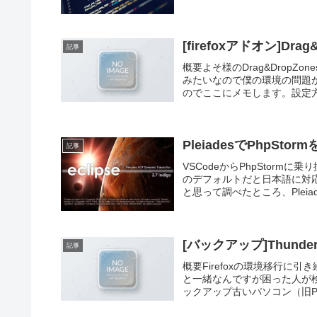
[firefoxアドオン]D
記事
概要よそ様のDrag&Drop
みたいなので僕の環境の問題
のでここにメモします。設定方法
PleiadesでPhpSt
記事
VSCodeからPhpStorm
のデフォルトだと日本語に対応
と思って調べたところ、Pleiades A
[バックアップ]Thunde
記事
概要Firefoxの環境移行に引き
と一緒なんですが困った人が検索
ックアップ古いパソコン（旧PC