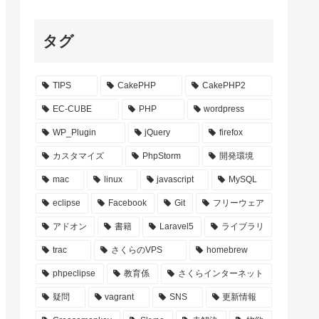
タグ
TIPS
CakePHP
CakePHP2
EC-CUBE
PHP
wordpress
WP_Plugin
jQuery
firefox
カスタマイズ
PhpStorm
開発環境
mac
linux
javascript
MySQL
eclipse
Facebook
Git
フリーウェア
アドオン
書籍
Laravel5
ライブラリ
trac
さくらのVPS
homebrew
phpeclipse
教育係
さくらインターネット
疑問
vagrant
SNS
更新情報