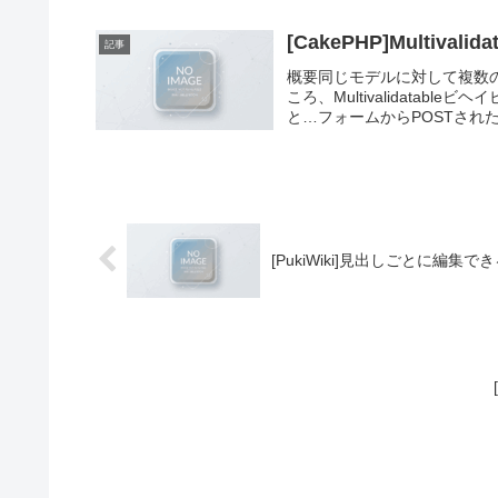
[CakePHP]Multiva
記事
概要同じモデルに対して複数
ころ、Multivalidata
と…フォームからPOSTされた情報
[PukiWiki]見出しごとに編集