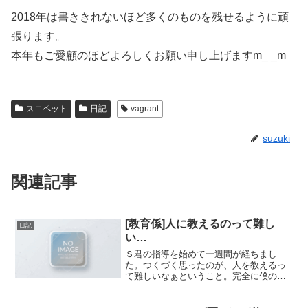
2018年は書ききれないほど多くのものを残せるように頑
張ります。
本年もご愛顧のほどよろしくお願い申し上げますm_ _m
スニペット
日記
vagrant
suzuki
関連記事
[教育係]人に教えるのって難し
日記
い…
Ｓ君の指導を始めて一週間が経ちまし
た。つくづく思ったのが、人を教えるっ
て難しいなぁということ。完全に僕の経
験不足、知識不足が原因ですが、何かモ
ノを教えるときに、その「根拠」って大