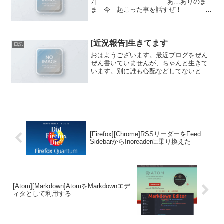
ﾌ| あ…ありのま
ま 今 起こった事を話すぜ！
|i i| }! }} /／| |l､{
j} /,,ｨ//...
[近況報告]生きてます
日記
おはようございます。最近ブログをぜん
ぜん書いていませんが、ちゃんと生きて
います。別に誰も心配などしてないと思
いますけど近況報告をば。昨年から進め
てきた「ＥＣサイトをEC-CUBEに移行す
るプロジェクト」もいよいよ大詰め。EC-
CUBEの必要...
[Firefox][Chrome]RSSリーダーをFeed
SidebarからInoreaderに乗り換えた
[Atom][Markdown]AtomをMarkdownエデ
ィタとして利用する