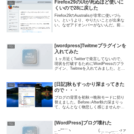
切ですよね？なぜそうするのか？それを
Firefox29のUIが死ぬほど使いに
日記
しないとどんなまずいことが...
くいので28に戻した
Firefox29のAustralisが非常に使いづら
い。というより、やりたいことが出来な
い。なぜアドオンバーがないんだ。前に
戻したい。以前のバージョンの Firefox を
インストールするには | Firefox ヘルプこ
こから28をダウ...
[wordpress]Twitmeプラグインを
日記
入れてみた
１ヶ月近くTwitterで発言してないので、
現状を打破するためにWordPressのプラ
グイン、Twitmeを入れてみました。とは
いえ、ろくな記事を書いていないのにそ
れをTwitterで通知されてもなぁ?と、僕を
followしている方は思う...
[日記]秋もすっかり深まってきた
日記
ので・・・
ブログの背景を初秋⇒晩秋モードに切り
替えました。Before↓After秋の深まりっ
て、なんとなく物悲しく感じませんか？
そんな雰囲気漂う壁紙にしてみました。
[WordPress]ブログ壊れた
日記
,. -‐'""¨¨¨ヽ (.＿＿_,,,... -ｧァ