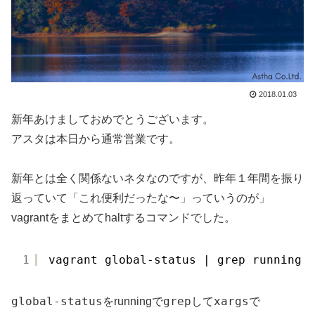
2018.01.03
新年あけましておめでとうございます。
アスタは本日から通常営業です。
新年とは全く関係ないネタなのですが、昨年１年間を振り
返っていて「これ便利だったな〜」っていうのが」
vagrantをまとめてhaltするコマンドでした。
1
vagrant global-status | grep running 
global-status
grep
xargs
をrunningで
して
で