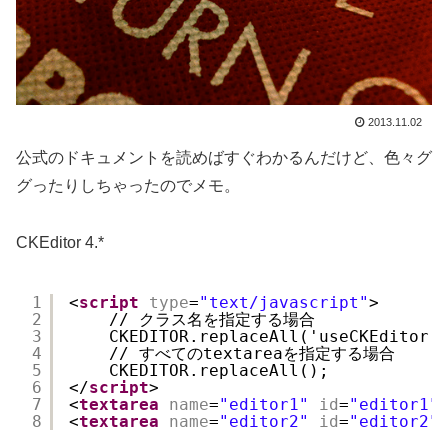
2013.11.02
公式のドキュメントを読めばすぐわかるんだけど、色々グ
グったりしちゃったのでメモ。
CKEditor 4.*
1
<
script
type
=
"text/javascript"
>
2
// クラス名を指定する場合
3
CKEDITOR.replaceAll('useCKEditor'
4
// すべてのtextareaを指定する場合
5
CKEDITOR.replaceAll();
6
</
script
>
7
<
textarea
name
=
"editor1"
id
=
"editor1"
8
<
textarea
name
=
"editor2"
id
=
"editor2"