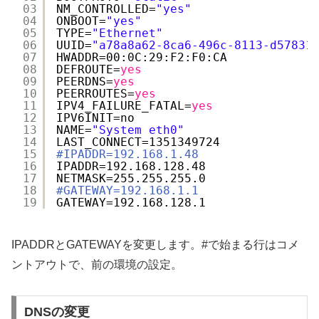
03
NM_CONTROLLED=
"yes"
04
ONBOOT=
"yes"
05
TYPE=
"Ethernet"
06
UUID=
"a78a8a62-8ca6-496c-8113-d57831
07
HWADDR=00:0C:29:F2:F0:CA
08
DEFROUTE=
yes
09
PEERDNS=
yes
10
PEERROUTES=
yes
11
IPV4_FAILURE_FATAL=
yes
12
IPV6INIT=no
13
NAME=
"System eth0"
14
LAST_CONNECT=1351349724
15
#IPADDR=192.168.1.48
16
IPADDR=192.168.128.48
17
NETMASK=255.255.255.0
18
#GATEWAY=192.168.1.1
19
GATEWAY=192.168.128.1
IPADDRとGATEWAYを変更します。#で始まる行はコメ
ントアウトで、前の環境の設定。
DNSの変更