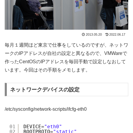
2013.05.20
2022.06.17
毎月１週間ほど東京で仕事をしているのですが、ネットワ
ークのIPアドレスが自社の設定と異なるので、VMWareで
作ったCentOSのIPアドレスを毎回手動で設定しなおして
います。今回はその手順をメモします。
ネットワークデバイスの設定
/etc/sysconfig/network-scripts/ifcfg-eth0
01
DEVICE=
"eth0"
02
BOOTPROTO=
"static"