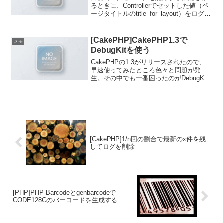
るときに、Controllerでセットした値（ペ
ージタイトルのtitle_for_layout）をログに
含めたいと思い調べた。title_for_layoutは
通常コントローラのアクションでセット
するため...
[CakePHP]CakePHP1.3で
メモ
DebugKitを使う
CakePHPの1.3がリリースされたので、
早速使ってみたところ色々と問題が発
生。その中でも一番困ったのがDebugKit
が使えない！検索しても同様の事例が出
てこなかったのが不思議なのですが、解
決策がわかったのでとりあえずメモして
おきます。...
[CakePHP]1/n回の割合で最新のx件を残
してログを削除
[PHP]PHP-Barcodeとgenbarcodeで
CODE128Cのバーコードを生成する