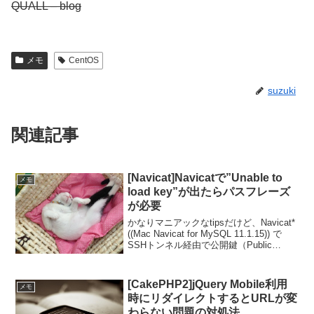
QUALL – blog
メモ
CentOS
suzuki
関連記事
[Navicat]Navicatで”Unable to
メモ
load key”が出たらパスフレーズ
が必要
かなりマニアックなtipsだけど、Navicat*
((Mac Navicat for MySQL 11.1.15)) で
SSHトンネル経由で公開鍵（Public
Key）認証の場合に以下のエラーが出る
ことがある。この場合、指定した公開鍵
の...
[CakePHP2]jQuery Mobile利用
メモ
時にリダイレクトするとURLが変
わらない問題の対処法