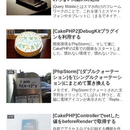
jQuery Mobileとはスマホ向けのフレーム
ワークのことで、これを使うとスマート
フォンやタブレットに（まるでネイティ
ブアプリのように）最適化されたデザイ
ンやUIを簡単に実現することができま
す。さらに、PCはもちろんiOSや
[CakePHP2]DebugKitプラグイ
メモ
Androi...
ンを利用する
開発環境をPhpStormに、そして遂に
CakePHPの2系での開発をスタートしま
した。慣れない環境で、慣れないフレー
ムワーク、思うように行かないことが多
く、日々枕を濡らしています。。。
CakePHPの開発で欠かせないのが、セッ
[PhpStorm]”(ダブルクォーテー
ションやSQ...
メモ
ション)を'(シングルクォーテーシ
ョン)にまとめて置き換える
メモです。PhpStormでクォートされた文
字列をクリックしてしばらく待つと、左
脇に電球アイコンが表示されて「Replace
quotes」というメニューが選択できま
す。シングルクォーテーションで囲われ
た文字列はダブルクォーテーションに、
[CakePHP]Controllerでsetした
メモ
ダ...
値をbeforeRenderで取得する
自前でアクセスログを記録する機能を作